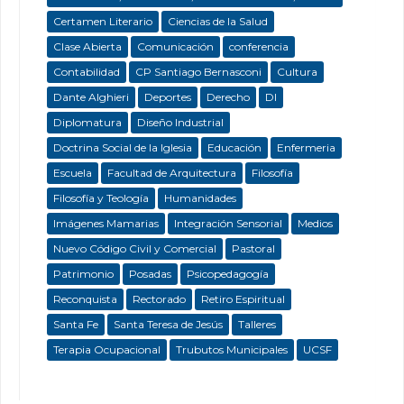
Certamen Literario
Ciencias de la Salud
Clase Abierta
Comunicación
conferencia
Contabilidad
CP Santiago Bernasconi
Cultura
Dante Alghieri
Deportes
Derecho
DI
Diplomatura
Diseño Industrial
Doctrina Social de la Iglesia
Educación
Enfermeria
Escuela
Facultad de Arquitectura
Filosofía
Filosofía y Teología
Humanidades
Imágenes Mamarias
Integración Sensorial
Medios
Nuevo Código Civil y Comercial
Pastoral
Patrimonio
Posadas
Psicopedagogía
Reconquista
Rectorado
Retiro Espiritual
Santa Fe
Santa Teresa de Jesús
Talleres
Terapia Ocupacional
Trubutos Municipales
UCSF