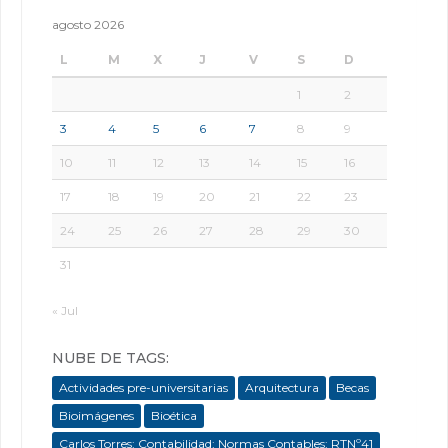
agosto 2026
L
M
X
J
V
S
D
1
2
3
4
5
6
7
8
9
10
11
12
13
14
15
16
17
18
19
20
21
22
23
24
25
26
27
28
29
30
31
« Jul
NUBE DE TAGS:
Actividades pre-universitarias
Arquitectura
Becas
Bioimágenes
Bioética
Carlos Torres; Contabilidad; Normas Contables; RTNº41