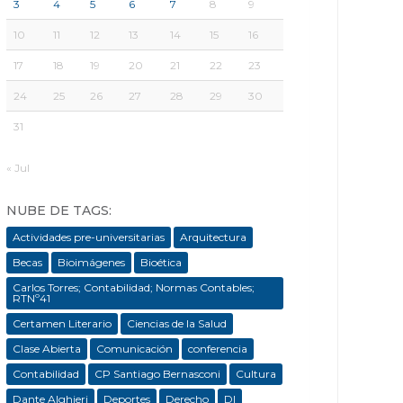
3
4
5
6
7
8
9
10
11
12
13
14
15
16
17
18
19
20
21
22
23
24
25
26
27
28
29
30
31
« Jul
NUBE DE TAGS:
Actividades pre-universitarias
Arquitectura
Becas
Bioimágenes
Bioética
Carlos Torres; Contabilidad; Normas Contables;
RTNº41
Certamen Literario
Ciencias de la Salud
Clase Abierta
Comunicación
conferencia
Contabilidad
CP Santiago Bernasconi
Cultura
Dante Alghieri
Deportes
Derecho
DI