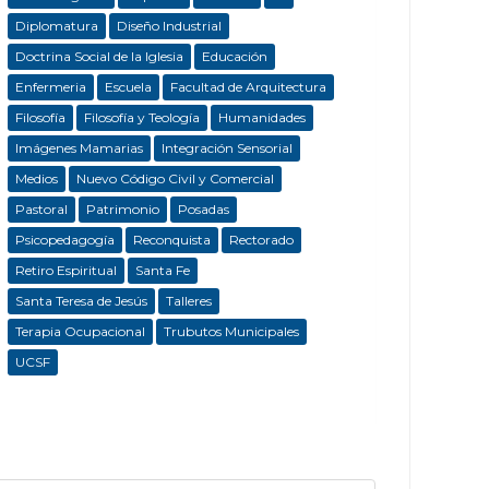
Diplomatura
Diseño Industrial
Doctrina Social de la Iglesia
Educación
Enfermeria
Escuela
Facultad de Arquitectura
Filosofía
Filosofía y Teología
Humanidades
Imágenes Mamarias
Integración Sensorial
Medios
Nuevo Código Civil y Comercial
Pastoral
Patrimonio
Posadas
Psicopedagogía
Reconquista
Rectorado
Retiro Espiritual
Santa Fe
Santa Teresa de Jesús
Talleres
Terapia Ocupacional
Trubutos Municipales
UCSF