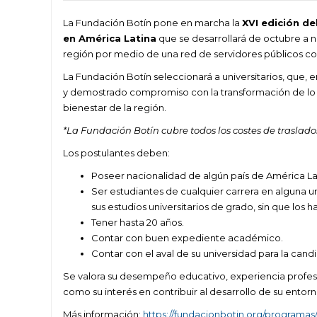
La Fundación Botín pone en marcha la
XVI edición de
en América Latina
que se desarrollará de octubre a n
región por medio de una red de servidores públicos con
La Fundación Botín seleccionará a universitarios, que,
y demostrado compromiso con la transformación de lo p
bienestar de la región.
*La Fundación Botín cubre todos los costes de trasla
Los postulantes deben:
Poseer nacionalidad de algún país de América La
Ser estudiantes de cualquier carrera en alguna 
sus estudios universitarios de grado, sin que los h
Tener hasta 20 años.
Contar con buen expediente académico.
Contar con el aval de su universidad para la candi
Se valora su desempeño educativo, experiencia profesio
como su interés en contribuir al desarrollo de su entorno
Más información:
https://fundacionbotin.org/programas