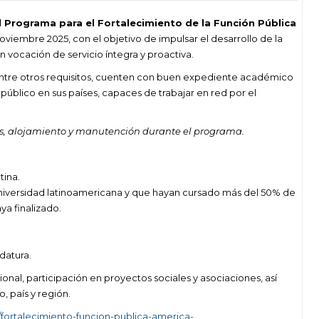
l Programa para el Fortalecimiento de la Función Pública
oviembre 2025, con el objetivo de impulsar el desarrollo de la
 vocación de servicio íntegra y proactiva.
 entre otros requisitos, cuenten con buen expediente académico
úblico en sus países, capaces de trabajar en red por el
dos, alojamiento y manutención durante el programa.
tina.
universidad latinoamericana y que hayan cursado más del 50% de
aya finalizado.
datura.
nal, participación en proyectos sociales y asociaciones, así
, país y región.
/fortalecimiento-funcion-publica-america-