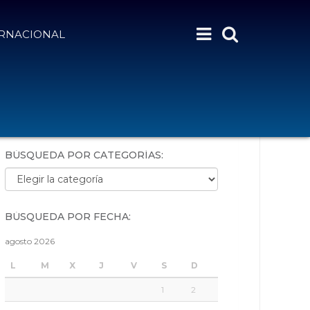
ERNACIONAL
BÚSQUEDA POR PALABRAS:
BÚSQUEDA POR CATEGORÍAS:
Búsqueda por categorías:
BÚSQUEDA POR FECHA:
agosto 2026
L
M
X
J
V
S
D
1
2