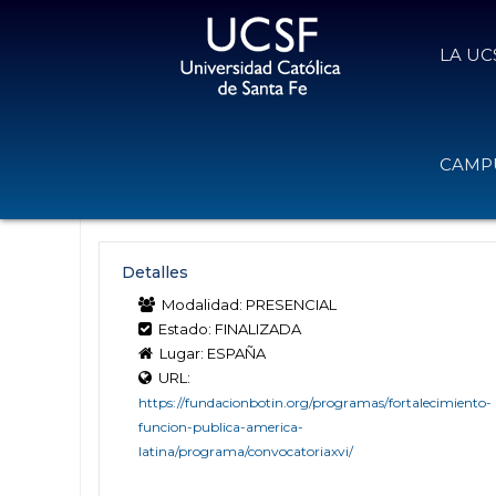
LA UC
Becas del Programa para el Fortale
CAMPU
Fundación Botín en Iberoamérica
27 de marzo de 2025
Volver
Detalles
Modalidad: PRESENCIAL
Estado: FINALIZADA
Lugar: ESPAÑA
URL:
https://fundacionbotin.org/programas/fortalecimiento-
funcion-publica-america-
latina/programa/convocatoriaxvi/