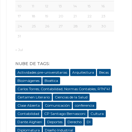
10
11
12
13
14
15
16
17
18
19
20
21
22
23
24
25
26
27
28
29
30
31
« Jul
NUBE DE TAGS:
Actividades pre-universitarias
Arquitectura
Becas
Bioimágenes
Bioética
Carlos Torres; Contabilidad; Normas Contables; RTNº41
Certamen Literario
Ciencias de la Salud
Clase Abierta
Comunicación
conferencia
Contabilidad
CP Santiago Bernasconi
Cultura
Dante Alghieri
Deportes
Derecho
DI
Diplomatura
Diseño Industrial