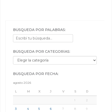
BÚSQUEDA POR PALABRAS:
BÚSQUEDA POR CATEGORÍAS:
Búsqueda por categorías:
BÚSQUEDA POR FECHA:
agosto 2026
L
M
X
J
V
S
D
1
2
3
4
5
6
7
8
9