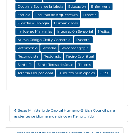
Doctrina Social de la Iglesia
Educación
Enfermeria
Escuela
Facultad de Arquitectura
Filosofía
Filosofía y Teología
Humanidades
Imágenes Mamarias
Integración Sensorial
Medios
Nuevo Código Civil y Comercial
Pastoral
Patrimonio
Posadas
Psicopedagogía
Reconquista
Rectorado
Retiro Espiritual
Santa Fe
Santa Teresa de Jesús
Talleres
Terapia Ocupacional
Trubutos Municipales
UCSF
Becas Ministerio de Capital Humano-British Council para
Post navigation
asistentes de idioma argentinos en Reino Unido
Becas de maestría en Yenching Academy de la Universidad de