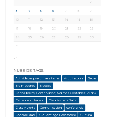
1
2
3
4
5
6
7
8
9
10
11
12
13
14
15
16
17
18
19
20
21
22
23
24
25
26
27
28
29
30
31
« Jul
NUBE DE TAGS:
Actividades pre-universitarias
Arquitectura
Becas
Bioimágenes
Bioética
Carlos Torres; Contabilidad; Normas Contables; RTNº41
Certamen Literario
Ciencias de la Salud
Clase Abierta
Comunicación
conferencia
Contabilidad
CP Santiago Bernasconi
Cultura