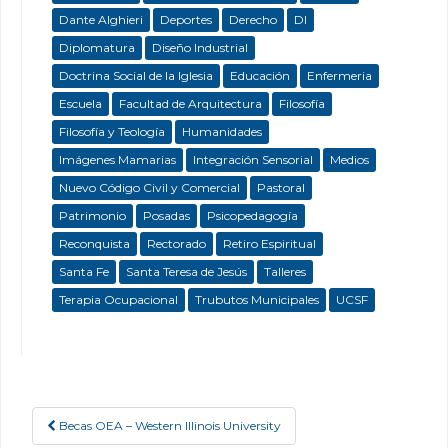
Dante Alghieri
Deportes
Derecho
DI
Diplomatura
Diseño Industrial
Doctrina Social de la Iglesia
Educación
Enfermeria
Escuela
Facultad de Arquitectura
Filosofía
Filosofía y Teología
Humanidades
Imágenes Mamarias
Integración Sensorial
Medios
Nuevo Código Civil y Comercial
Pastoral
Patrimonio
Posadas
Psicopedagogía
Reconquista
Rectorado
Retiro Espiritual
Santa Fe
Santa Teresa de Jesús
Talleres
Terapia Ocupacional
Trubutos Municipales
UCSF
Becas OEA – Western Illinois University
Post navigation