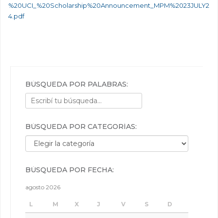
%20UCI_%20Scholarship%20Announcement_MPM%2023JULY2
4.pdf
BÚSQUEDA POR PALABRAS:
BÚSQUEDA POR CATEGORÍAS:
Búsqueda por categorías:
BÚSQUEDA POR FECHA:
agosto 2026
L
M
X
J
V
S
D