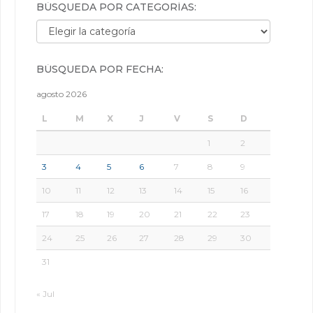
BÚSQUEDA POR CATEGORÍAS:
Búsqueda por categorías:
BÚSQUEDA POR FECHA:
agosto 2026
L
M
X
J
V
S
D
1
2
3
4
5
6
7
8
9
10
11
12
13
14
15
16
17
18
19
20
21
22
23
24
25
26
27
28
29
30
31
« Jul