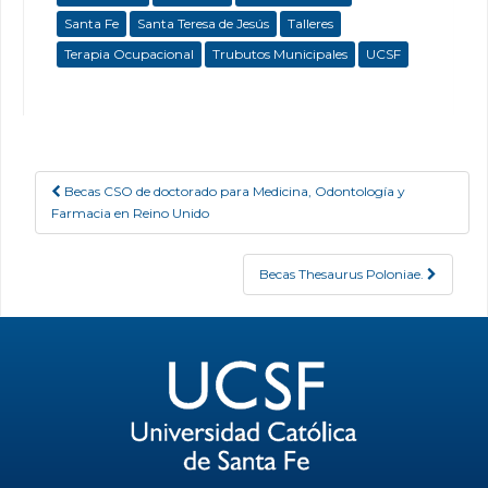
Santa Fe
Santa Teresa de Jesús
Talleres
Terapia Ocupacional
Trubutos Municipales
UCSF
Becas CSO de doctorado para Medicina, Odontología y
Post navigation
Farmacia en Reino Unido
Becas Thesaurus Poloniae.