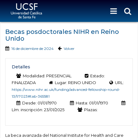
Becas posdoctorales NIHR en Reino
Unido
16 de diciembre de 2024
Volver
Detalles
Modalidad: PRESENCIAL
Estado:
FINALIZADA
Lugar: REINO UNIDO
URL:
https://www.nihr.ac.uk/funding/advanced-fellowship-round-
13/97023#tab-365581
Desde: 01/01/1970
Hasta: 01/01/1970
Lím. inscripción: 23/01/2025
Plazas:
La beca avanzada del National Institute for Health and Care