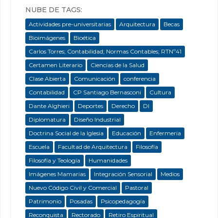
NUBE DE TAGS:
Actividades pre-universitarias
Arquitectura
Becas
Bioimágenes
Bioética
Carlos Torres; Contabilidad; Normas Contables; RTNº41
Certamen Literario
Ciencias de la Salud
Clase Abierta
Comunicación
conferencia
Contabilidad
CP Santiago Bernasconi
Cultura
Dante Alghieri
Deportes
Derecho
DI
Diplomatura
Diseño Industrial
Doctrina Social de la Iglesia
Educación
Enfermeria
Escuela
Facultad de Arquitectura
Filosofía
Filosofía y Teología
Humanidades
Imágenes Mamarias
Integración Sensorial
Medios
Nuevo Código Civil y Comercial
Pastoral
Patrimonio
Posadas
Psicopedagogía
Reconquista
Rectorado
Retiro Espiritual