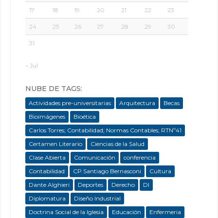
17
18
19
20
21
22
23
24
25
26
27
28
29
30
31
« Jul
NUBE DE TAGS:
Actividades pre-universitarias
Arquitectura
Becas
Bioimágenes
Bioética
Carlos Torres; Contabilidad; Normas Contables; RTNº41
Certamen Literario
Ciencias de la Salud
Clase Abierta
Comunicación
conferencia
Contabilidad
CP Santiago Bernasconi
Cultura
Dante Alghieri
Deportes
Derecho
DI
Diplomatura
Diseño Industrial
Doctrina Social de la Iglesia
Educación
Enfermeria