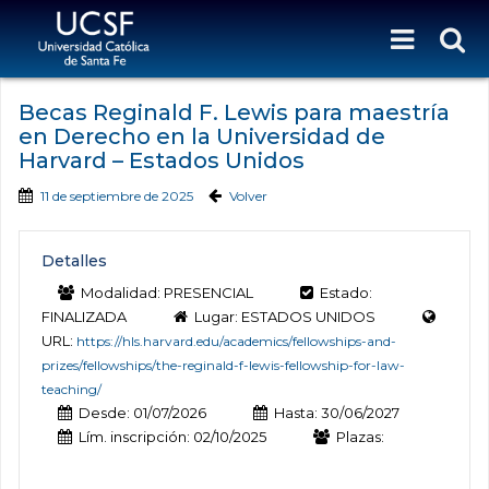
Becas Reginald F. Lewis para maestría
en Derecho en la Universidad de
Harvard – Estados Unidos
11 de septiembre de 2025
Volver
Detalles
Modalidad: PRESENCIAL
Estado:
FINALIZADA
Lugar: ESTADOS UNIDOS
URL:
https://hls.harvard.edu/academics/fellowships-and-
prizes/fellowships/the-reginald-f-lewis-fellowship-for-law-
teaching/
Desde: 01/07/2026
Hasta: 30/06/2027
Lím. inscripción: 02/10/2025
Plazas: