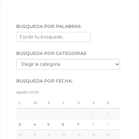
BÚSQUEDA POR PALABRAS:
BÚSQUEDA POR CATEGORÍAS:
Búsqueda por categorías:
BÚSQUEDA POR FECHA:
agosto 2026
L
M
X
J
V
S
D
1
2
3
4
5
6
7
8
9
10
11
12
13
14
15
16