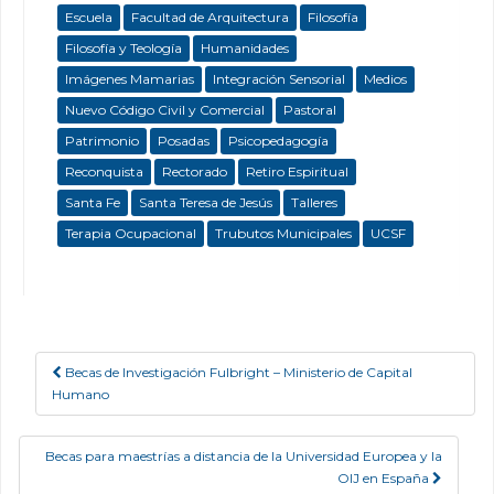
Escuela
Facultad de Arquitectura
Filosofía
Filosofía y Teología
Humanidades
Imágenes Mamarias
Integración Sensorial
Medios
Nuevo Código Civil y Comercial
Pastoral
Patrimonio
Posadas
Psicopedagogía
Reconquista
Rectorado
Retiro Espiritual
Santa Fe
Santa Teresa de Jesús
Talleres
Terapia Ocupacional
Trubutos Municipales
UCSF
Becas de Investigación Fulbright – Ministerio de Capital
Post navigation
Humano
Becas para maestrías a distancia de la Universidad Europea y la
OIJ en España