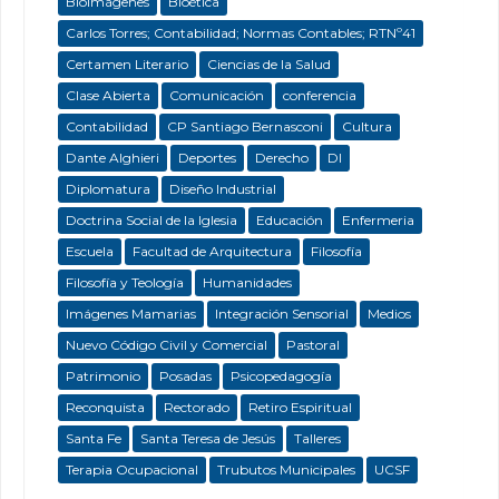
Bioimágenes
Bioética
Carlos Torres; Contabilidad; Normas Contables; RTNº41
Certamen Literario
Ciencias de la Salud
Clase Abierta
Comunicación
conferencia
Contabilidad
CP Santiago Bernasconi
Cultura
Dante Alghieri
Deportes
Derecho
DI
Diplomatura
Diseño Industrial
Doctrina Social de la Iglesia
Educación
Enfermeria
Escuela
Facultad de Arquitectura
Filosofía
Filosofía y Teología
Humanidades
Imágenes Mamarias
Integración Sensorial
Medios
Nuevo Código Civil y Comercial
Pastoral
Patrimonio
Posadas
Psicopedagogía
Reconquista
Rectorado
Retiro Espiritual
Santa Fe
Santa Teresa de Jesús
Talleres
Terapia Ocupacional
Trubutos Municipales
UCSF