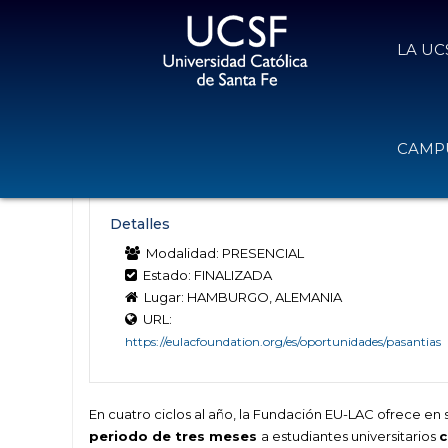
LA UC
Pasantías Fundación EU-LAC en A
CAMPU
29 de septiembre de 2025
Volver
Detalles
Modalidad: PRESENCIAL
Estado: FINALIZADA
Lugar: HAMBURGO, ALEMANIA
URL:
https://eulacfoundation.org/es/oportunidades/pasantias
En cuatro ciclos al año, la Fundación EU-LAC ofrece e
periodo de tres meses
a estudiantes universitarios
c