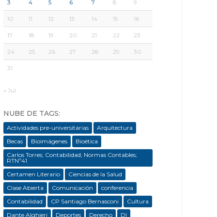
3
4
5
6
7
8
9
10
11
12
13
14
15
16
17
18
19
20
21
22
23
24
25
26
27
28
29
30
31
« Jul
NUBE DE TAGS:
Actividades pre-universitarias
Arquitectura
Becas
Bioimágenes
Bioética
Carlos Torres; Contabilidad; Normas Contables;
RTNº41
Certamen Literario
Ciencias de la Salud
Clase Abierta
Comunicación
conferencia
Contabilidad
CP Santiago Bernasconi
Cultura
Dante Alghieri
Deportes
Derecho
DI