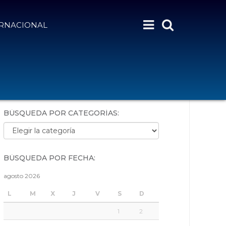
ERNACIONAL
BÚSQUEDA POR PALABRAS:
BÚSQUEDA POR CATEGORÍAS:
Búsqueda por categorías:
BÚSQUEDA POR FECHA:
agosto 2026
L
M
X
J
V
S
D
1
2