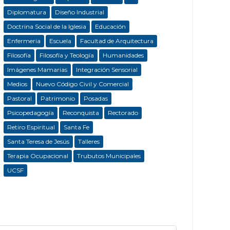
Diplomatura
Diseño Industrial
Doctrina Social de la Iglesia
Educación
Enfermeria
Escuela
Facultad de Arquitectura
Filosofía
Filosofía y Teología
Humanidades
Imágenes Mamarias
Integración Sensorial
Medios
Nuevo Código Civil y Comercial
Pastoral
Patrimonio
Posadas
Psicopedagogía
Reconquista
Rectorado
Retiro Espiritual
Santa Fe
Santa Teresa de Jesús
Talleres
Terapia Ocupacional
Trubutos Municipales
UCSF