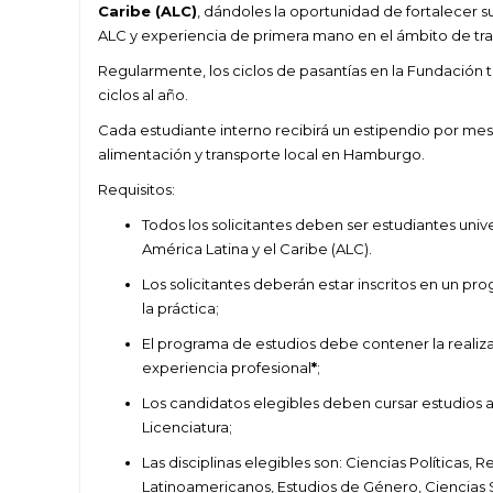
Caribe (ALC)
, dándoles la oportunidad de fortalecer s
ALC y experiencia de primera mano en el ámbito de tra
Regularmente, los ciclos de pasantías en la Fundación 
ciclos al año.
Cada estudiante interno recibirá un estipendio por mes
alimentación y transporte local en Hamburgo.
Requisitos:
Todos los solicitantes deben ser estudiantes univ
América Latina y el Caribe (ALC).
Los solicitantes deberán estar inscritos en un p
la práctica;
El programa de estudios debe contener la realizac
experiencia profesional
*
;
Los candidatos elegibles deben cursar estudios a 
Licenciatura;
Las disciplinas elegibles son: Ciencias Políticas,
Latinoamericanos, Estudios de Género, Ciencias S