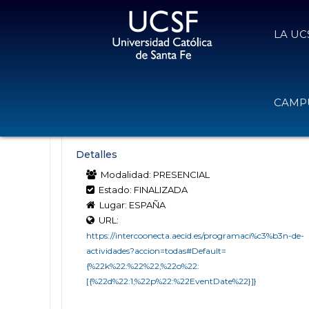
LA UC
Cursos en línea o presenciales de
CAMPU
14 de marzo de 2025
Volver
Detalles
Modalidad: PRESENCIAL
Estado: FINALIZADA
Lugar: ESPAÑA
URL:
https://intercoonecta.aecid.es/programaci%c3%b3n-de-
actividades?accion=todas#Default=
{%22k%22:%22%22,%22o%22:
[{%22d%22:1,%22p%22:%22EventDate%22}]}