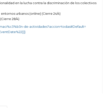
nalidad en la lucha contra la discriminación de los colectivos
entornos urbanos (online) (Cierre 24/4)
Cierre 28/4)
gramaci%c3%b3n-de-actividades?accion=todas#Default=
EventDate%22}]}