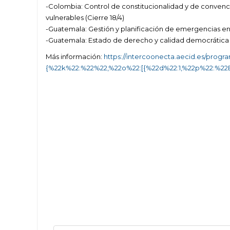
-Colombia: Control de constitucionalidad y de convencio
vulnerables (Cierre 18/4)
-Guatemala: Gestión y planificación de emergencias en 
-Guatemala: Estado de derecho y calidad democrática (
Más información:
https://intercoonecta.aecid.es/pro
{%22k%22:%22%22,%22o%22:[{%22d%22:1,%22p%22:%22