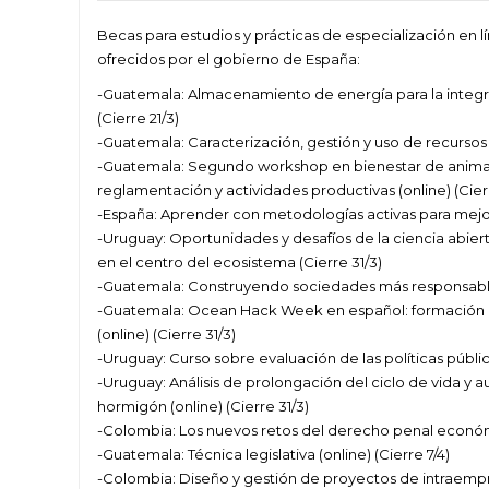
Becas para estudios y prácticas de especialización en lín
ofrecidos por el gobierno de España:
-Guatemala: Almacenamiento de energía para la integra
(Cierre 21/3)
-Guatemala: Caracterización, gestión y uso de recursos g
-Guatemala: Segundo workshop en bienestar de animales
reglamentación y actividades productivas (online) (Cier
-España: Aprender con metodologías activas para mejora
-Uruguay: Oportunidades y desafíos de la ciencia abierta
en el centro del ecosistema (Cierre 31/3)
-Guatemala: Construyendo sociedades más responsables:
-Guatemala: Ocean Hack Week en español: formación b
(online) (Cierre 31/3)
-Uruguay: Curso sobre evaluación de las políticas públi
-Uruguay: Análisis de prolongación del ciclo de vida y 
hormigón (online) (Cierre 31/3)
-Colombia: Los nuevos retos del derecho penal económic
-Guatemala: Técnica legislativa (online) (Cierre 7/4)
-Colombia: Diseño y gestión de proyectos de intraempre