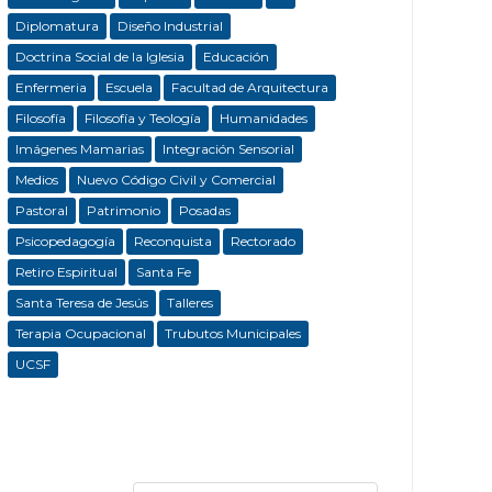
Diplomatura
Diseño Industrial
Doctrina Social de la Iglesia
Educación
Enfermeria
Escuela
Facultad de Arquitectura
Filosofía
Filosofía y Teología
Humanidades
Imágenes Mamarias
Integración Sensorial
Medios
Nuevo Código Civil y Comercial
Pastoral
Patrimonio
Posadas
Psicopedagogía
Reconquista
Rectorado
Retiro Espiritual
Santa Fe
Santa Teresa de Jesús
Talleres
Terapia Ocupacional
Trubutos Municipales
UCSF