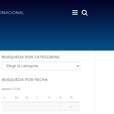
ERNACIONAL
BÚSQUEDA POR PALABRAS:
BÚSQUEDA POR CATEGORÍAS:
Búsqueda por categorías:
BÚSQUEDA POR FECHA:
agosto 2026
L
M
X
J
V
S
D
1
2