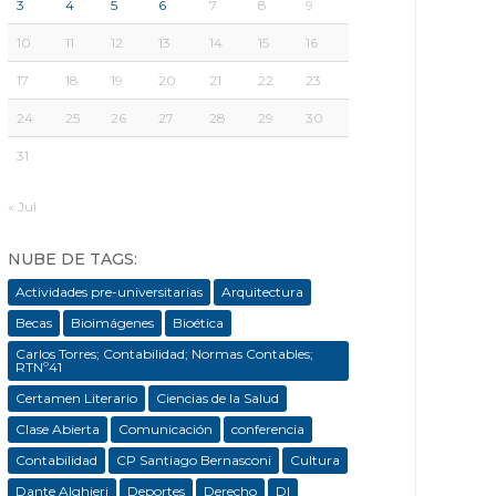
3
4
5
6
7
8
9
10
11
12
13
14
15
16
17
18
19
20
21
22
23
24
25
26
27
28
29
30
31
« Jul
NUBE DE TAGS:
Actividades pre-universitarias
Arquitectura
Becas
Bioimágenes
Bioética
Carlos Torres; Contabilidad; Normas Contables;
RTNº41
Certamen Literario
Ciencias de la Salud
Clase Abierta
Comunicación
conferencia
Contabilidad
CP Santiago Bernasconi
Cultura
Dante Alghieri
Deportes
Derecho
DI