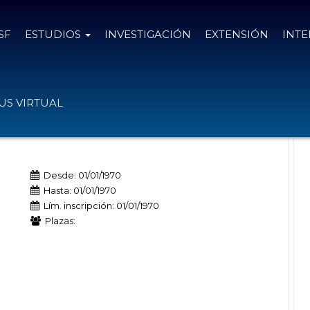
SF
ESTUDIOS
INVESTIGACIÓN
EXTENSIÓN
INT
 Intercoonecta-AECID
S VIRTUAL
Desde: 01/01/1970
Hasta: 01/01/1970
Lím. inscripción: 01/01/1970
Plazas: