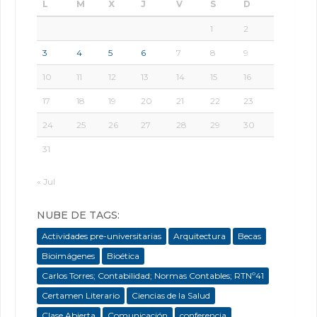
L
M
X
J
V
S
D
1
2
3
4
5
6
7
8
9
10
11
12
13
14
15
16
17
18
19
20
21
22
23
24
25
26
27
28
29
30
31
« Jul
NUBE DE TAGS:
Actividades pre-universitarias
Arquitectura
Becas
Bioimágenes
Bioética
Carlos Torres; Contabilidad; Normas Contables; RTNº41
Certamen Literario
Ciencias de la Salud
Clase Abierta
Comunicación
conferencia