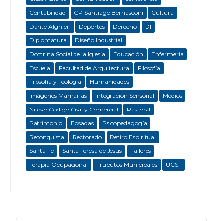
Contabilidad
CP Santiago Bernasconi
Cultura
Dante Alghieri
Deportes
Derecho
DI
Diplomatura
Diseño Industrial
Doctrina Social de la Iglesia
Educación
Enfermeria
Escuela
Facultad de Arquitectura
Filosofía
Filosofía y Teología
Humanidades
Imágenes Mamarias
Integración Sensorial
Medios
Nuevo Código Civil y Comercial
Pastoral
Patrimonio
Posadas
Psicopedagogía
Reconquista
Rectorado
Retiro Espiritual
Santa Fe
Santa Teresa de Jesús
Talleres
Terapia Ocupacional
Trubutos Municipales
UCSF