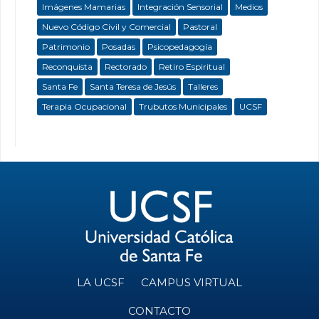
Imágenes Mamarias
Integración Sensorial
Medios
Nuevo Código Civil y Comercial
Pastoral
Patrimonio
Posadas
Psicopedagogía
Reconquista
Rectorado
Retiro Espiritual
Santa Fe
Santa Teresa de Jesús
Talleres
Terapia Ocupacional
Trubutos Municipales
UCSF
LA UCSF
CAMPUS VIRTUAL
CONTACTO