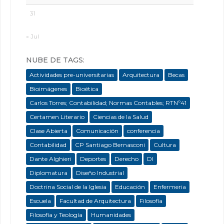
31
« Jul
NUBE DE TAGS:
Actividades pre-universitarias
Arquitectura
Becas
Bioimágenes
Bioética
Carlos Torres; Contabilidad; Normas Contables; RTNº41
Certamen Literario
Ciencias de la Salud
Clase Abierta
Comunicación
conferencia
Contabilidad
CP Santiago Bernasconi
Cultura
Dante Alghieri
Deportes
Derecho
DI
Diplomatura
Diseño Industrial
Doctrina Social de la Iglesia
Educación
Enfermeria
Escuela
Facultad de Arquitectura
Filosofía
Filosofía y Teología
Humanidades