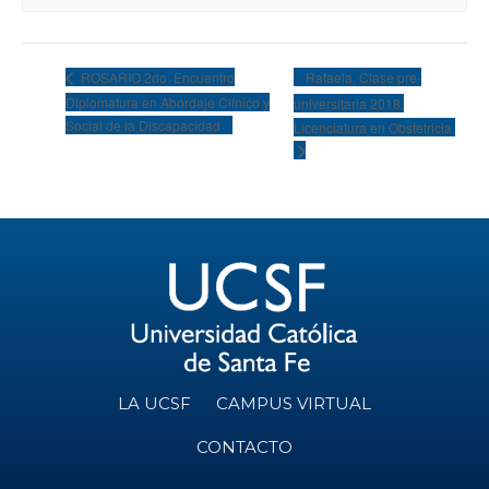
Rafaela. Clase pre-
ROSARIO 2do. Encuentro
Diplomatura en Abordaje Clínico y
universitaria 2018.
Social de la Discapacidad
Licenciatura en Obstetricia.
LA UCSF
CAMPUS VIRTUAL
CONTACTO