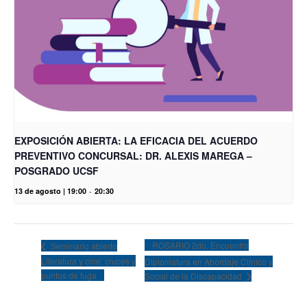
EXPOSICIÓN ABIERTA: LA EFICACIA DEL ACUERDO
PREVENTIVO CONCURSAL: DR. ALEXIS MAREGA –
POSGRADO UCSF
13 de agosto | 19:00
-
20:30
ROSARIO 2do. Encuentro
Seminario abierto
Literatura y cine: cruces y
Diplomatura en Abordaje Clínico y
puntos de fuga
Social de la Discapacidad