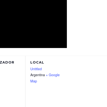
IZADOR
LOCAL
Untitled
Argentina
+ Google
Map