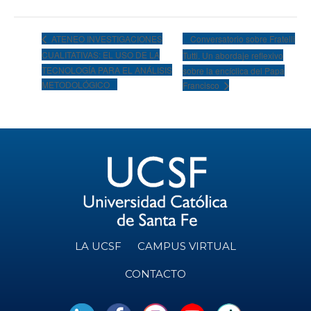
Conversatorio sobre Fratelli
ATENEO INVESTIGACIONES
CUALITATIVAS: EL USO DE LA
Tutti. Un abordaje reflexivo
TECNOLOGÍA PARA EL ANÁLISIS
sobre la encíclica del Papa
METODOLÓGICO
Francisco
LA UCSF
CAMPUS VIRTUAL
CONTACTO