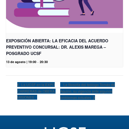
EXPOSICIÓN ABIERTA: LA EFICACIA DEL ACUERDO
PREVENTIVO CONCURSAL: DR. ALEXIS MAREGA –
POSGRADO UCSF
13 de agosto | 19:00
-
20:30
La filosofía del teólogo Tomás de
La UCSF en la EXPO
CARRERAS de OBERÁ,
Aquino, su vigencia ante algunos
MISIONES
problemas actuales