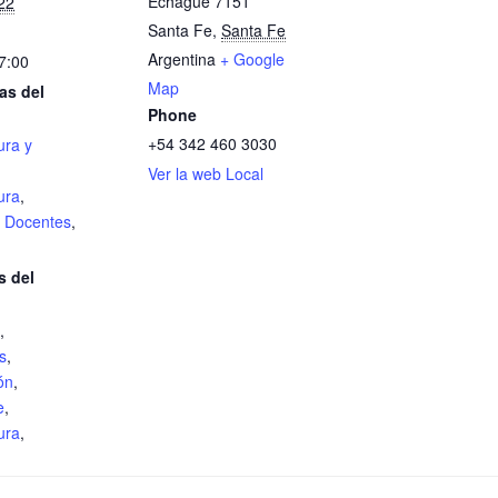
Echagüe 7151
22
Santa Fe
,
Santa Fe
Argentina
+ Google
7:00
Map
as del
Phone
+54 342 460 3030
ura y
Ver la web Local
ura
,
,
Docentes
,
s del
,
s
,
ón
,
e
,
ura
,