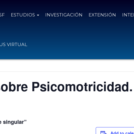
SF
ESTUDIOS
INVESTIGACIÓN
EXTENSIÓN
INT
S VIRTUAL
 sobre Psicomotricidad.
e singular”
Add to cal