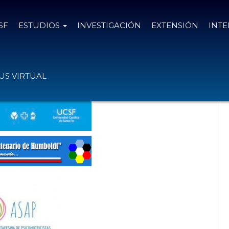
SF
ESTUDIOS
INVESTIGACIÓN
EXTENSIÓN
INT
d
S VIRTUAL