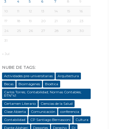
3
4
5
6
7
8
9
10
11
12
13
14
15
16
17
18
19
20
21
22
23
24
25
26
27
28
29
30
31
« Jul
NUBE DE TAGS:
Actividades pre-universitarias
Arquitectura
Becas
Bioimágenes
Bioética
Carlos Torres; Contabilidad; Normas Contables;
RTNº41
Certamen Literario
Ciencias de la Salud
Clase Abierta
Comunicación
conferencia
Contabilidad
CP Santiago Bernasconi
Cultura
Dante Alghieri
Deportes
Derecho
DI