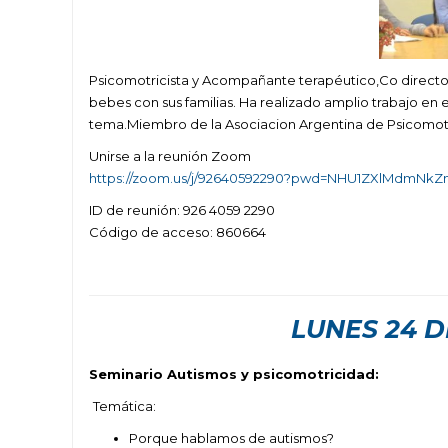
Psicomotricista y Acompañante terapéutico,Co director
bebes con sus familias. Ha realizado amplio trabajo en
tema.Miembro de la Asociacion Argentina de Psicomotri
Unirse a la reunión Zoom
https://zoom.us/j/92640592290?pwd=NHU1ZXlMdmNk
ID de reunión: 926 4059 2290
Código de acceso: 860664
LUNES 24 D
Seminario Autismos y psicomotricidad:
Temática:
Porque hablamos de autismos?