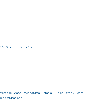
eHN5dXFnZ0crMnpVdz09
rreras de Grado
,
Reconquista
,
Rafaela
,
Gualeguaychú
,
Sedes
,
apia Ocupacional