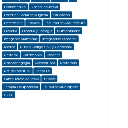
Diplomatura
Diseño Industrial
Doctrina Social de la Iglesia
Educación
Enfermeria
Escuela
Facultad de Arquitectura
Filosofía
Filosofía y Teología
Humanidades
Imágenes Mamarias
Integración Sensorial
Medios
Nuevo Código Civil y Comercial
Pastoral
Patrimonio
Posadas
Psicopedagogía
Reconquista
Rectorado
Retiro Espiritual
Santa Fe
Santa Teresa de Jesús
Talleres
Terapia Ocupacional
Trubutos Municipales
UCSF