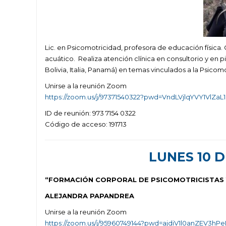
Lic. en Psicomotricidad, profesora de educación física
acuático. Realiza atención clínica en consultorio y en pi
Bolivia, Italia, Panamá) en temas vinculados a la Psico
Unirse a la reunión Zoom
https://zoom.us/j/97371540322?pwd=VndLVjlqYVY1VlZ
ID de reunión: 973 7154 0322
Código de acceso: 191713
LUNES 10 D
“FORMACIÓN CORPORAL DE PSICOMOTRICISTAS
ALEJANDRA PAPANDREA
Unirse a la reunión Zoom
https://zoom.us/j/95960749144?pwd=ajdiV1l0anZEV3