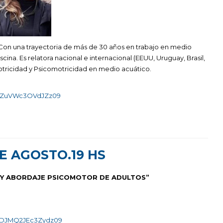
. Con una trayectoria de más de 30 años en trabajo en medio
scina. Es relatora nacional e internacional (EEUU, Uruguay, Brasil,
motricidad y Psicomotricidad en medio acuático.
aL1ZuVWc3OVdJZz09
E AGOSTO.19 HS
 Y ABORDAJE PSICOMOTOR DE ADULTOS”
hPeDJMQ2JEc3Zydz09