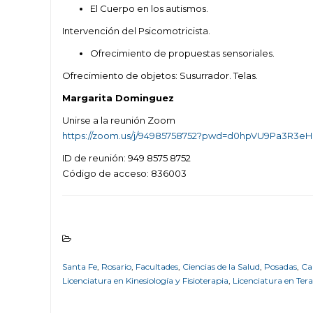
El Cuerpo en los autismos.
Intervención del Psicomotricista.
Ofrecimiento de propuestas sensoriales.
Ofrecimiento de objetos: Susurrador. Telas.
Margarita Dominguez
Unirse a la reunión Zoom
https://zoom.us/j/94985758752?pwd=d0hpVU9Pa3R3
ID de reunión: 949 8575 8752
Código de acceso: 836003
Santa Fe
,
Rosario
,
Facultades
,
Ciencias de la Salud
,
Posadas
,
Ca
Licenciatura en Kinesiología y Fisioterapia
,
Licenciatura en Ter