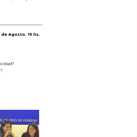
——————————-
 de Agosto. 19 hs.
icidad?
r?