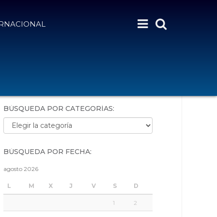
ERNACIONAL
BÚSQUEDA POR PALABRAS:
BÚSQUEDA POR CATEGORÍAS:
Búsqueda por categorías:
BÚSQUEDA POR FECHA:
agosto 2026
L
M
X
J
V
S
D
1
2