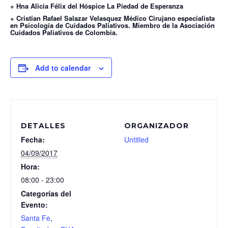
+ Hna Alicia Félix del Hóspice La Piedad de Esperanza
+ Cristian Rafael Salazar Velasquez Médico Cirujano especialista
en Psicología de Cuidados Paliativos. Miembro de la Asociación
Cuidados Paliativos de Colombia.
Add to calendar
DETALLES
ORGANIZADOR
Fecha:
Untitled
04/09/2017
Hora:
08:00 - 23:00
Categorías del
Evento:
Santa Fe
,