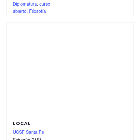
Diplomatura
,
curso
abierto
,
Filosofía
LOCAL
UCSF Santa Fe
Echagüe 7151