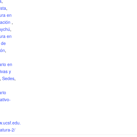
a
,
sta
,
ura en
ración
,
aychú
,
ura en
 de
ión
,
ario en
ivas y
,
Sedes
,
ario
ativo-
w.ucsf.edu.
atura-2/