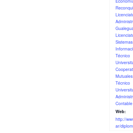
Economí
Reconqui
Licenciat
Administ
Gualegu
Licenciat
Sistemas
Informac
Técnico
Universit
Cooperat
Mutuales
Técnico
Universit
Administr
Contable
Web:
http://ww
ar/diplom