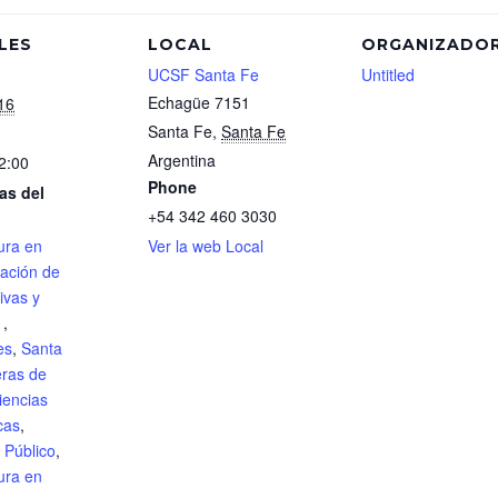
LES
LOCAL
ORGANIZADO
UCSF Santa Fe
Untitled
Echagüe 7151
16
Santa Fe
,
Santa Fe
Argentina
2:00
Phone
as del
+54 342 460 3030
ura en
Ver la web Local
ración de
ivas y
s
,
es
,
Santa
eras de
iencias
cas
,
 Público
,
ura en