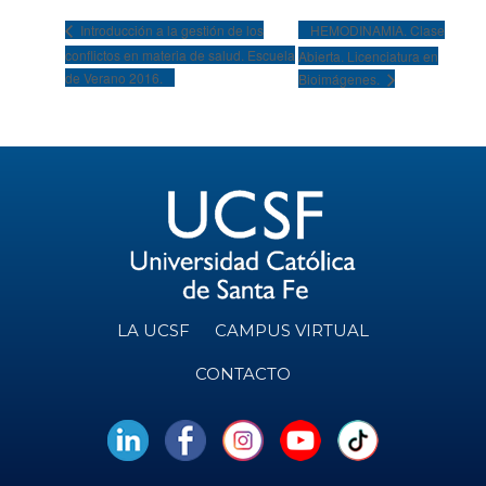
HEMODINAMIA. Clase
Introducción a la gestión de los
conflictos en materia de salud. Escuela
Abierta. Licenciatura en
de Verano 2016.
Bioimágenes.
LA UCSF
CAMPUS VIRTUAL
CONTACTO