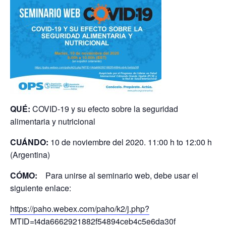
QUÉ:
COVID-19 y su efecto sobre la seguridad
alimentaria y nutricional
CUÁNDO:
10 de noviembre del 2020. 11:00 h to 12:00 h
(Argentina)
C
Ó
MO:
Para unirse al seminario web, debe usar el
siguiente enlace:
https://paho.webex.com/paho/k2/j.php?
MTID=t4da6662921882f54894ceb4c5e6da30f