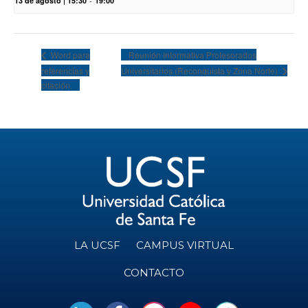
13 de agosto | 15:30
-
19:00
Reunión Informativa Profesorados
Word para
referencias y
Universitarios (Reconquista y Zona Norte)
citación.
LA UCSF
CAMPUS VIRTUAL
CONTACTO