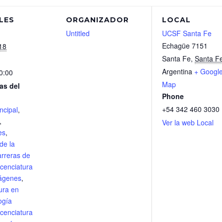
LES
ORGANIZADOR
LOCAL
Untitled
UCSF Santa Fe
Echagüe 7151
18
Santa Fe
,
Santa F
Argentina
+ Googl
0:00
Map
as del
Phone
+54 342 460 3030
ncipal
,
,
Ver la web Local
es
,
de la
rreras de
icenciatura
ágenes
,
ura en
ogía
icenciatura