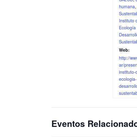
humana
Sustenta
Instituto 
Ecología
Desarroll
Sustenta
Web:
http://ww
ar/presen
instituto-
ecologia
desarroll
sustentab
Eventos Relacionad