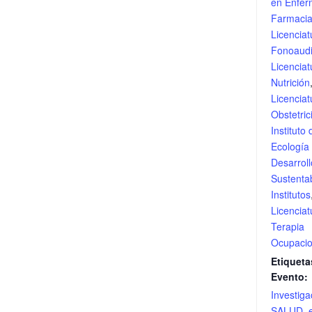
en Enfer
Farmaci
Licenciat
Fonoaudi
Licenciat
Nutrición
Licenciat
Obstetric
Instituto 
Ecología
Desarroll
Sustenta
Institutos
Licenciat
Terapia
Ocupacio
Etiqueta
Evento:
Investiga
SALUD
,