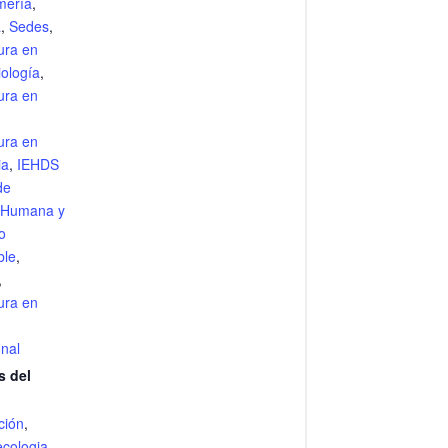
mería
,
a
,
Sedes
,
ura en
ología
,
ura en
,
ura en
ia
,
IEHDS
de
 Humana y
o
ble
,
,
ura en
nal
s del
ción
,
ecologia