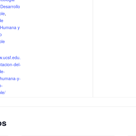
,
Desarrollo
ble
,
de
 Humana y
o
ble
w.ucsf.edu.
tacion-del-
de-
-humana-y-
o-
le/
os