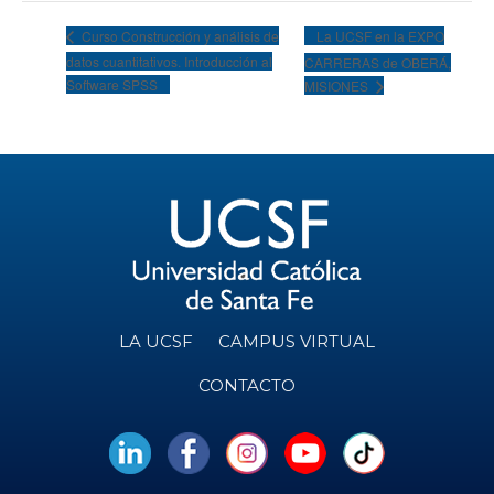
La UCSF en la EXPO
Curso Construcción y análisis de
datos cuantitativos. Introducción al
CARRERAS de OBERÁ,
Software SPSS
MISIONES
LA UCSF
CAMPUS VIRTUAL
CONTACTO