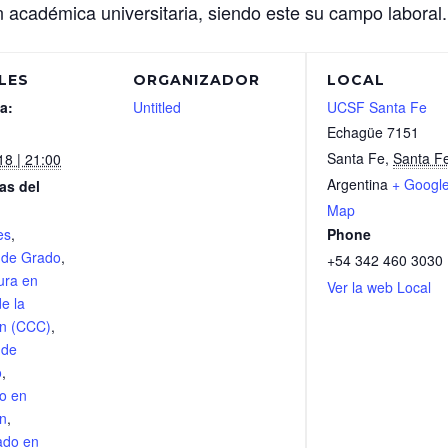
n académica universitaria, siendo este su campo laboral.
LES
ORGANIZADOR
LOCAL
a:
Untitled
UCSF Santa Fe
Echagüe 7151
Santa Fe
,
Santa F
18 | 21:00
Argentina
+ Googl
as del
Map
es
,
Phone
 de Grado
,
+54 342 460 3030
ura en
Ver la web Local
e la
n (CCC)
,
 de
o
,
o en
n
,
ado en