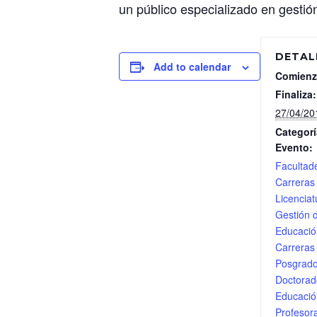
un público especializado en gestió
DETAL
Add to calendar
Comienz
Finaliza:
27/04/20
Categorí
Evento:
Facultad
Carreras
Licenciat
Gestión d
Educació
Carreras
Posgrad
Doctorad
Educació
Profesor