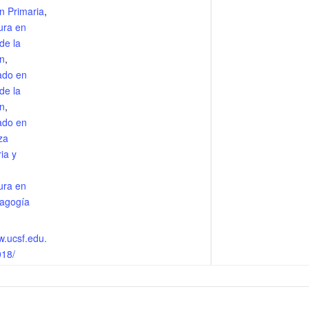
n Primaria
,
ura en
de la
n
,
ado en
de la
n
,
ado en
za
ia y
ura en
agogía
w.ucsf.edu.
018/