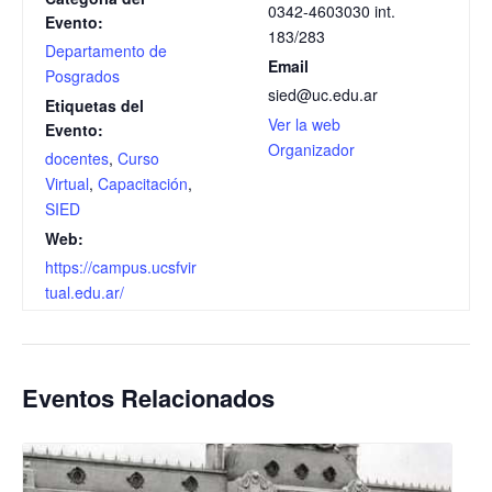
0342-4603030 int.
Evento:
183/283
Departamento de
Email
Posgrados
sied@uc.edu.ar
Etiquetas del
Ver la web
Evento:
Organizador
docentes
,
Curso
Virtual
,
Capacitación
,
SIED
Web:
https://campus.ucsfvir
tual.edu.ar/
Eventos Relacionados