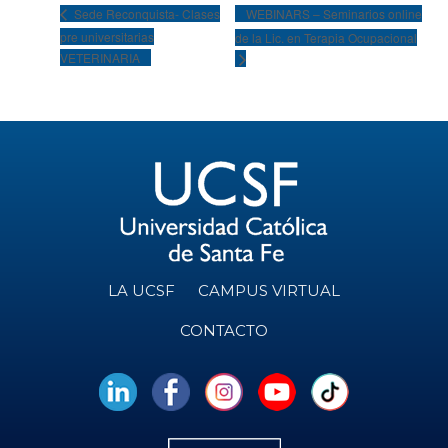
WEBINARS – Seminarios online
Sede Reconquista- Clases
pre universitarias
de la Lic. en Terapia Ocupacional
VETERINARIA
LA UCSF
CAMPUS VIRTUAL
CONTACTO