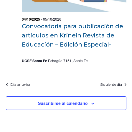
O
e
n
t
04/10/2025
-
05/10/2026
o
Convocatoria para publicación de
s
artículos en Krínein Revista de
Educación – Edición Especial-
UCSF Santa Fe
Echagüe 7151, Santa Fe
Día anterior
Siguiente día
Suscribirse al calendario