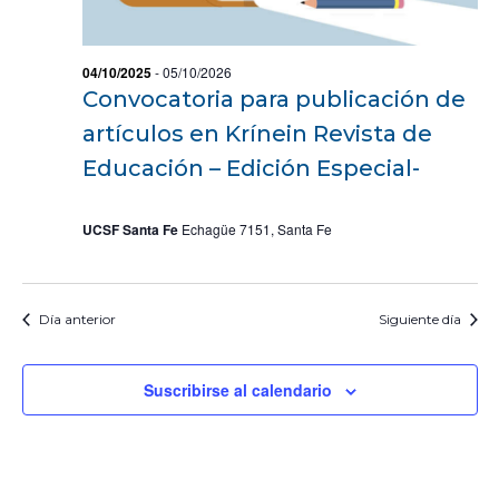
O
e
n
t
04/10/2025
-
05/10/2026
o
Convocatoria para publicación de
s
artículos en Krínein Revista de
Educación – Edición Especial-
UCSF Santa Fe
Echagüe 7151, Santa Fe
Día anterior
Siguiente día
Suscribirse al calendario