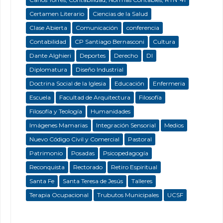
Certamen Literario
Ciencias de la Salud
Clase Abierta
Comunicación
conferencia
Contabilidad
CP Santiago Bernasconi
Cultura
Dante Alghieri
Deportes
Derecho
DI
Diplomatura
Diseño Industrial
Doctrina Social de la Iglesia
Educación
Enfermeria
Escuela
Facultad de Arquitectura
Filosofía
Filosofía y Teología
Humanidades
Imágenes Mamarias
Integración Sensorial
Medios
Nuevo Código Civil y Comercial
Pastoral
Patrimonio
Posadas
Psicopedagogía
Reconquista
Rectorado
Retiro Espiritual
Santa Fe
Santa Teresa de Jesús
Talleres
Terapia Ocupacional
Trubutos Municipales
UCSF