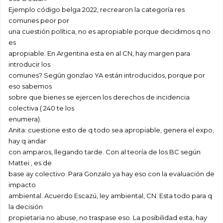
Ejemplo código belga 2022, recrearon la categoría res
comunes peor por
una cuestión política, no es apropiable porque decidimos q no
es
apropiable. En Argentina esta en al CN, hay margen para
introducir los
comunes? Según gonzlao YA están introducidos, porque por
eso sabemos
sobre que bienes se ejercen los derechos de incidencia
colectiva ( 240 te los
enumera).
Anita: cuestione esto de q todo sea apropiable, genera el expo,
hay q andar
con amparos, llegando tarde. Con al teoría de los BC según
Mattei , es de
base ay colectivo. Para Gonzalo ya hay eso con la evaluación de
impacto
ambiental. Acuerdo Escazú, ley ambiental, CN. Esta todo para q
la decisión
propietaria no abuse, no traspase eso. La posibilidad esta, hay