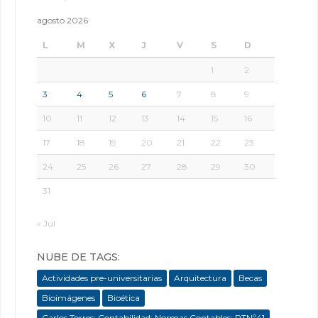
agosto 2026
L
M
X
J
V
S
D
1
2
3
4
5
6
7
8
9
10
11
12
13
14
15
16
17
18
19
20
21
22
23
24
25
26
27
28
29
30
31
« Jul
NUBE DE TAGS:
Actividades pre-universitarias
Arquitectura
Becas
Bioimágenes
Bioética
Carlos Torres; Contabilidad; Normas Contables; RTNº41