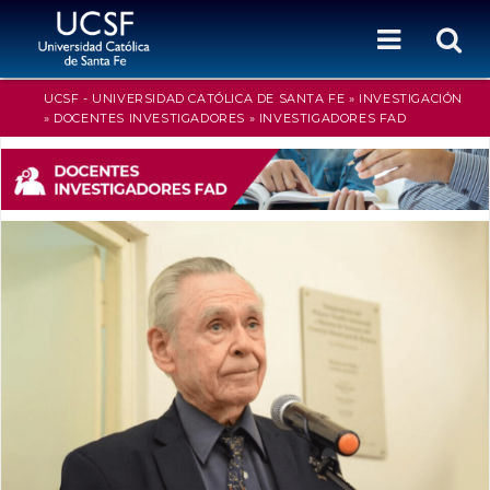
UCSF - UNIVERSIDAD CATÓLICA DE SANTA FE
»
INVESTIGACIÓN
»
DOCENTES INVESTIGADORES
»
INVESTIGADORES FAD