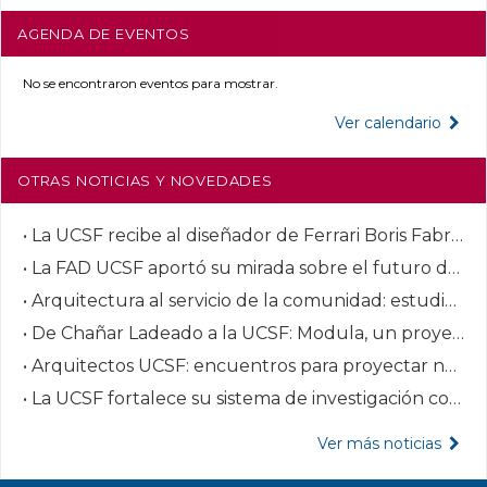
AGENDA DE EVENTOS
No se encontraron eventos para mostrar.
Ver calendario
OTRAS NOTICIAS Y NOVEDADES
• La UCSF recibe al diseñador de Ferrari Boris Fabris en un workshop sobre diseño automotriz
• La FAD UCSF aportó su mirada sobre el futuro de Plaza Italia
• Arquitectura al servicio de la comunidad: estudiantes de la UCSF proyectaron una escuela de oficios
• De Chañar Ladeado a la UCSF: Modula, un proyecto para transformar los espacios públicos
• Arquitectos UCSF: encuentros para proyectar nuevas iniciativas
• La UCSF fortalece su sistema de investigación con la labor de sus investigadores categorizados
Ver más noticias