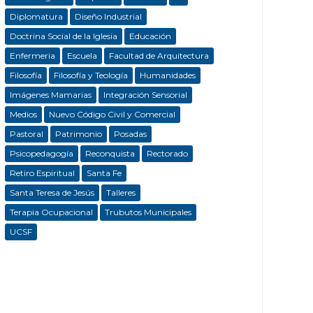
Diplomatura
Diseño Industrial
Doctrina Social de la Iglesia
Educación
Enfermeria
Escuela
Facultad de Arquitectura
Filosofía
Filosofía y Teología
Humanidades
Imágenes Mamarias
Integración Sensorial
Medios
Nuevo Código Civil y Comercial
Pastoral
Patrimonio
Posadas
Psicopedagogía
Reconquista
Rectorado
Retiro Espiritual
Santa Fe
Santa Teresa de Jesús
Talleres
Terapia Ocupacional
Trubutos Municipales
UCSF