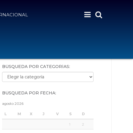
ERNACIONAL
BÚSQUEDA POR PALABRAS:
BÚSQUEDA POR CATEGORÍAS:
Búsqueda por categorías:
BÚSQUEDA POR FECHA:
agosto 2026
L
M
X
J
V
S
D
1
2