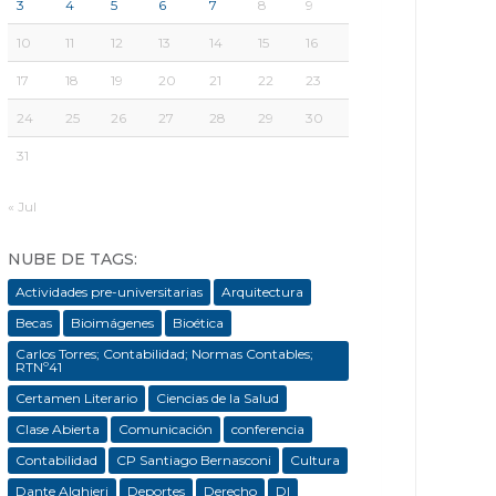
3
4
5
6
7
8
9
10
11
12
13
14
15
16
17
18
19
20
21
22
23
24
25
26
27
28
29
30
31
« Jul
NUBE DE TAGS:
Actividades pre-universitarias
Arquitectura
Becas
Bioimágenes
Bioética
Carlos Torres; Contabilidad; Normas Contables;
RTNº41
Certamen Literario
Ciencias de la Salud
Clase Abierta
Comunicación
conferencia
Contabilidad
CP Santiago Bernasconi
Cultura
Dante Alghieri
Deportes
Derecho
DI