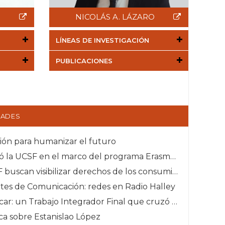
NICOLÁS A. LÁZARO
LÍNEAS DE INVESTIGACIÓN
PUBLICACIONES
DADES
ción para humanizar el futuro
• Docente española visitó la UCSF en el marco del programa Erasmus+ KA131
• Estudiantes de la UCSF buscan visibilizar derechos de los consumidores y usuarios
ntes de Comunicación: redes en Radio Halley
• Escuchar para comunicar: un Trabajo Integrador Final que cruzó los muros de la cárcel
ca sobre Estanislao López