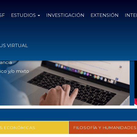
SF
ESTUDIOS
INVESTIGACIÓN
EXTENSIÓN
INT
SEDES
»
ON LINE
S VIRTUAL
ancia
ico y/o mixto
AS ECONÓMICAS
FILOSOFÍA Y HUMANIDADES