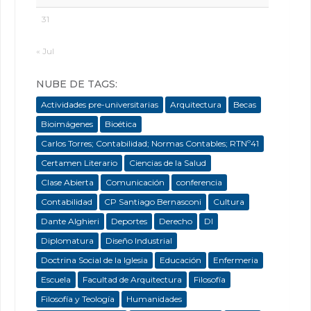
31
« Jul
NUBE DE TAGS:
Actividades pre-universitarias
Arquitectura
Becas
Bioimágenes
Bioética
Carlos Torres; Contabilidad; Normas Contables; RTNº41
Certamen Literario
Ciencias de la Salud
Clase Abierta
Comunicación
conferencia
Contabilidad
CP Santiago Bernasconi
Cultura
Dante Alghieri
Deportes
Derecho
DI
Diplomatura
Diseño Industrial
Doctrina Social de la Iglesia
Educación
Enfermeria
Escuela
Facultad de Arquitectura
Filosofía
Filosofía y Teología
Humanidades