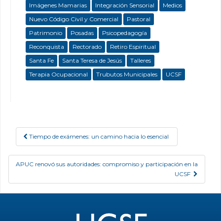
Imágenes Mamarias
Integración Sensorial
Medios
Nuevo Código Civil y Comercial
Pastoral
Patrimonio
Posadas
Psicopedagogía
Reconquista
Rectorado
Retiro Espiritual
Santa Fe
Santa Teresa de Jesús
Talleres
Terapia Ocupacional
Trubutos Municipales
UCSF
Tiempo de exámenes: un camino hacia lo esencial
Post navigation
APUC renovó sus autoridades: compromiso y participación en la
UCSF