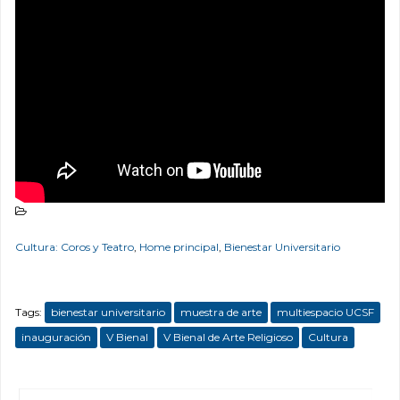
Cultura: Coros y Teatro
,
Home principal
,
Bienestar Universitario
Tags:
bienestar universitario
muestra de arte
multiespacio UCSF
inauguración
V Bienal
V Bienal de Arte Religioso
Cultura