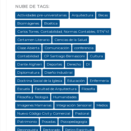
NUBE DE TAGS:
Actividades pre-universitarias
Arquitectura
Becas
Bioimágenes
Bioética
Carlos Torres; Contabilidad; Normas Contables; RTNº41
Certamen Literario
Ciencias de la Salud
Clase Abierta
Comunicación
conferencia
Contabilidad
CP Santiago Bernasconi
Cultura
Dante Alghieri
Deportes
Derecho
DI
Diplomatura
Diseño Industrial
Doctrina Social de la Iglesia
Educación
Enfermeria
Escuela
Facultad de Arquitectura
Filosofía
Filosofía y Teología
Humanidades
Imágenes Mamarias
Integración Sensorial
Medios
Nuevo Código Civil y Comercial
Pastoral
Patrimonio
Posadas
Psicopedagogía
Reconquista
Rectorado
Retiro Espiritual