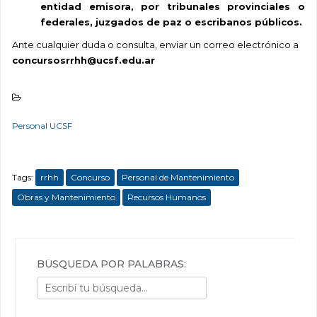
entidad emisora, por tribunales provinciales o
federales, juzgados de paz o escribanos públicos.
Ante cualquier duda o consulta, enviar un correo electrónico a
concursosrrhh@ucsf.edu.ar
Personal UCSF
Tags:
rrhh
Concurso
Personal de Mantenimiento
Obras y Mantenimiento
Recursos Humanos
BÚSQUEDA POR PALABRAS: