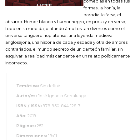
comedias en todas sus
formas, la ironía, la
parodia, la farsa, el
absurdo. Humor blanco y humor negro, en prosa y en verso,
todo en su medida, pintando ámbitos tan diversos como el
universo tanguero rioplatense, una leyenda medieval
anglosajona, una historia de capa y espada y otra de amores
contrariados, el mundo secreto de un panteón familiar, sin
esquivar la realidad más candente en un relato políticamente
incorrecto.
Temática:
Sin definir
Autor/es:
José Ignacio Serralunga
ISBN / ISSN:
978-950-844-128-7
Año:
2019
Páginas:
252
Dimensiones:
18x11