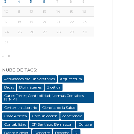
3
4
5
6
7
8
9
10
11
12
13
14
15
16
17
18
19
20
21
22
23
24
25
26
27
28
29
30
31
« Jul
NUBE DE TAGS:
Actividades pre-universitarias
Arquitectura
Becas
Bioimágenes
Bioética
Carlos Torres; Contabilidad; Normas Contables;
RTNº41
Certamen Literario
Ciencias de la Salud
Clase Abierta
Comunicación
conferencia
Contabilidad
CP Santiago Bernasconi
Cultura
Dante Alghieri
Deportes
Derecho
DI