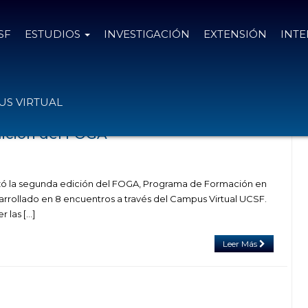
SF
ESTUDIOS
INVESTIGACIÓN
EXTENSIÓN
INT
tag Academia Nacional de Educación
S VIRTUAL
Edición del FOGA
izó la segunda edición del FOGA, Programa de Formación en
rollado en 8 encuentros a través del Campus Virtual UCSF.
 las […]
Leer Más