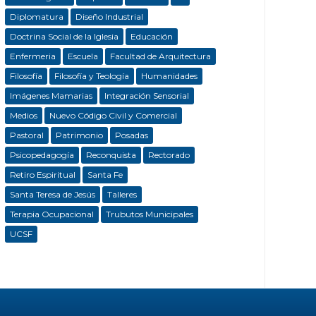
Diplomatura
Diseño Industrial
Doctrina Social de la Iglesia
Educación
Enfermeria
Escuela
Facultad de Arquitectura
Filosofía
Filosofía y Teología
Humanidades
Imágenes Mamarias
Integración Sensorial
Medios
Nuevo Código Civil y Comercial
Pastoral
Patrimonio
Posadas
Psicopedagogía
Reconquista
Rectorado
Retiro Espiritual
Santa Fe
Santa Teresa de Jesús
Talleres
Terapia Ocupacional
Trubutos Municipales
UCSF