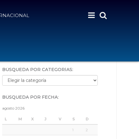
ERNACIONAL
BÚSQUEDA POR PALABRAS:
BÚSQUEDA POR CATEGORÍAS:
Búsqueda por categorías:
BÚSQUEDA POR FECHA:
agosto 2026
L
M
X
J
V
S
D
1
2