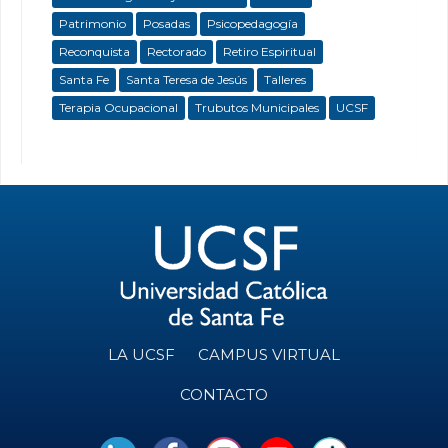
Patrimonio
Posadas
Psicopedagogía
Reconquista
Rectorado
Retiro Espiritual
Santa Fe
Santa Teresa de Jesús
Talleres
Terapia Ocupacional
Trubutos Municipales
UCSF
LA UCSF
CAMPUS VIRTUAL
CONTACTO