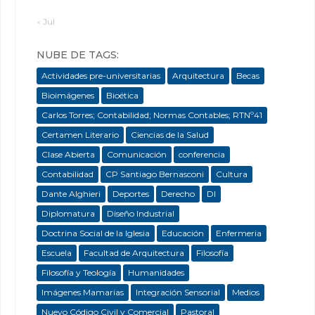
« Jul
NUBE DE TAGS:
Actividades pre-universitarias
Arquitectura
Becas
Bioimágenes
Bioética
Carlos Torres; Contabilidad; Normas Contables; RTNº41
Certamen Literario
Ciencias de la Salud
Clase Abierta
Comunicación
conferencia
Contabilidad
CP Santiago Bernasconi
Cultura
Dante Alghieri
Deportes
Derecho
DI
Diplomatura
Diseño Industrial
Doctrina Social de la Iglesia
Educación
Enfermeria
Escuela
Facultad de Arquitectura
Filosofía
Filosofía y Teología
Humanidades
Imágenes Mamarias
Integración Sensorial
Medios
Nuevo Código Civil y Comercial
Pastoral