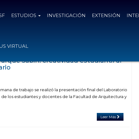
SF
ESTUDIOS
INVESTIGACIÓN
EXTENSIÓN
INT
s con el tag Parque Sabin
S VIRTUAL
rque Sabin: creatividad estudiantil al
ario
ana de trabajo se realizó la presentación final del Laboratorio
 de los estudiantes y docentes de la Facultad de Arquitectura y
Leer Más