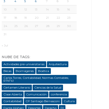
3
4
5
6
7
8
9
10
11
12
13
14
15
16
17
18
19
20
21
22
23
24
25
26
27
28
29
30
31
« Jul
NUBE DE TAGS:
Actividades pre-universitarias
Arquitectura
Becas
Bioimágenes
Bioética
Carlos Torres; Contabilidad; Normas Contables;
RTNº41
Certamen Literario
Ciencias de la Salud
Clase Abierta
Comunicación
conferencia
Contabilidad
CP Santiago Bernasconi
Cultura
Dante Alghieri
Deportes
Derecho
DI