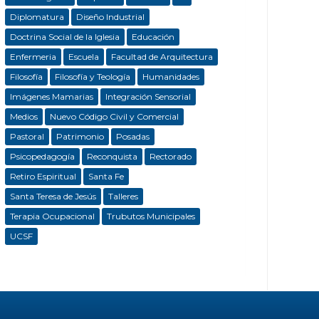
Diplomatura
Diseño Industrial
Doctrina Social de la Iglesia
Educación
Enfermeria
Escuela
Facultad de Arquitectura
Filosofía
Filosofía y Teología
Humanidades
Imágenes Mamarias
Integración Sensorial
Medios
Nuevo Código Civil y Comercial
Pastoral
Patrimonio
Posadas
Psicopedagogía
Reconquista
Rectorado
Retiro Espiritual
Santa Fe
Santa Teresa de Jesús
Talleres
Terapia Ocupacional
Trubutos Municipales
UCSF