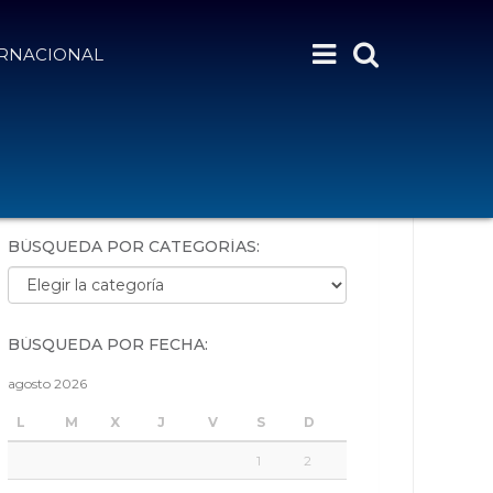
ERNACIONAL
BÚSQUEDA POR PALABRAS:
BÚSQUEDA POR CATEGORÍAS:
Búsqueda por categorías:
BÚSQUEDA POR FECHA:
agosto 2026
L
M
X
J
V
S
D
1
2