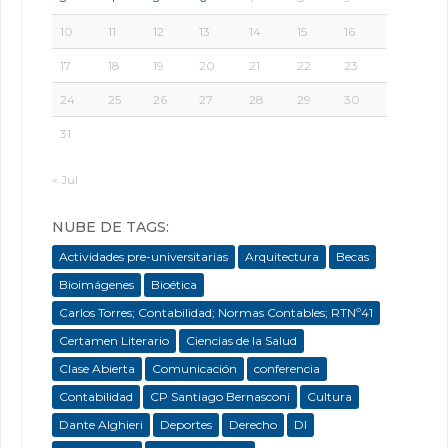
10
11
12
13
14
15
16
17
18
19
20
21
22
23
24
25
26
27
28
29
30
31
« Jul
NUBE DE TAGS:
Actividades pre-universitarias
Arquitectura
Becas
Bioimágenes
Bioética
Carlos Torres; Contabilidad; Normas Contables; RTNº41
Certamen Literario
Ciencias de la Salud
Clase Abierta
Comunicación
conferencia
Contabilidad
CP Santiago Bernasconi
Cultura
Dante Alghieri
Deportes
Derecho
DI