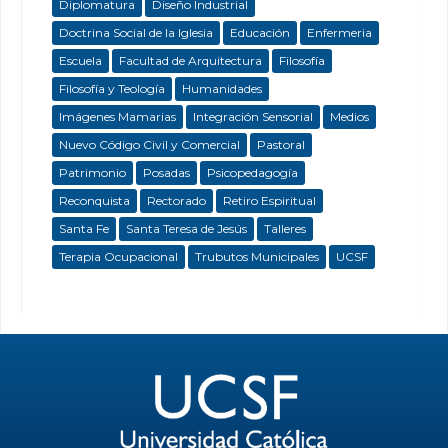
Diplomatura
Diseño Industrial
Doctrina Social de la Iglesia
Educación
Enfermeria
Escuela
Facultad de Arquitectura
Filosofía
Filosofía y Teología
Humanidades
Imágenes Mamarias
Integración Sensorial
Medios
Nuevo Código Civil y Comercial
Pastoral
Patrimonio
Posadas
Psicopedagogía
Reconquista
Rectorado
Retiro Espiritual
Santa Fe
Santa Teresa de Jesús
Talleres
Terapia Ocupacional
Trubutos Municipales
UCSF