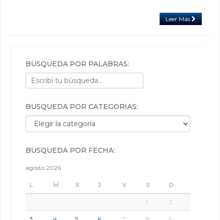
Leer Más
BÚSQUEDA POR PALABRAS:
BÚSQUEDA POR CATEGORÍAS:
Búsqueda por categorías:
BÚSQUEDA POR FECHA:
agosto 2026
L
M
X
J
V
S
D
1
2
3
4
5
6
7
8
9