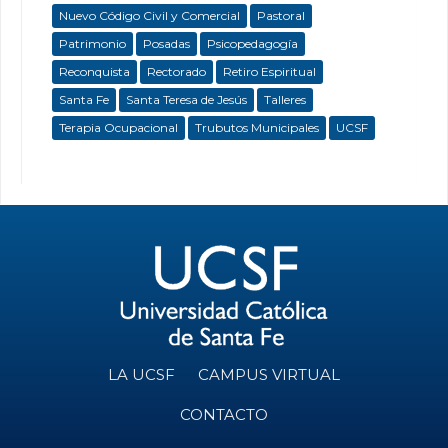
Nuevo Código Civil y Comercial
Pastoral
Patrimonio
Posadas
Psicopedagogía
Reconquista
Rectorado
Retiro Espiritual
Santa Fe
Santa Teresa de Jesús
Talleres
Terapia Ocupacional
Trubutos Municipales
UCSF
LA UCSF
CAMPUS VIRTUAL
CONTACTO