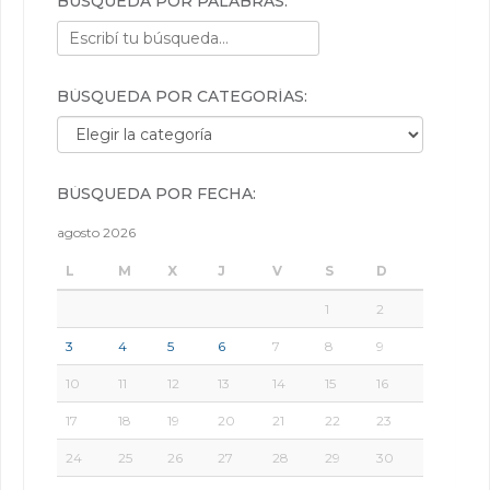
BÚSQUEDA POR PALABRAS:
BÚSQUEDA POR CATEGORÍAS:
Búsqueda por categorías:
BÚSQUEDA POR FECHA:
agosto 2026
L
M
X
J
V
S
D
1
2
3
4
5
6
7
8
9
10
11
12
13
14
15
16
17
18
19
20
21
22
23
24
25
26
27
28
29
30