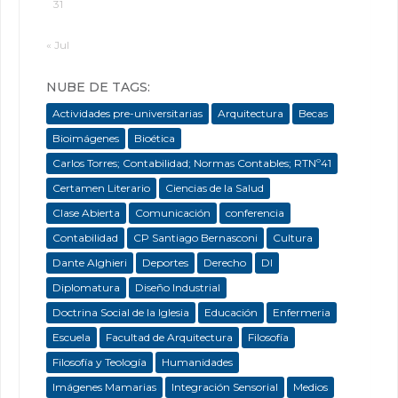
31
« Jul
NUBE DE TAGS:
Actividades pre-universitarias
Arquitectura
Becas
Bioimágenes
Bioética
Carlos Torres; Contabilidad; Normas Contables; RTNº41
Certamen Literario
Ciencias de la Salud
Clase Abierta
Comunicación
conferencia
Contabilidad
CP Santiago Bernasconi
Cultura
Dante Alghieri
Deportes
Derecho
DI
Diplomatura
Diseño Industrial
Doctrina Social de la Iglesia
Educación
Enfermeria
Escuela
Facultad de Arquitectura
Filosofía
Filosofía y Teología
Humanidades
Imágenes Mamarias
Integración Sensorial
Medios