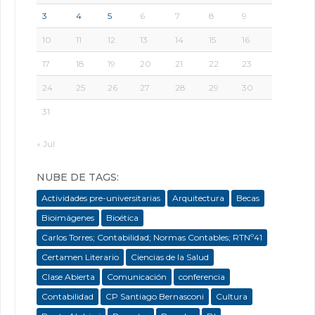
3
4
5
6
7
8
9
10
11
12
13
14
15
16
17
18
19
20
21
22
23
24
25
26
27
28
29
30
31
« Jul
NUBE DE TAGS:
Actividades pre-universitarias
Arquitectura
Becas
Bioimágenes
Bioética
Carlos Torres; Contabilidad; Normas Contables; RTNº41
Certamen Literario
Ciencias de la Salud
Clase Abierta
Comunicación
conferencia
Contabilidad
CP Santiago Bernasconi
Cultura