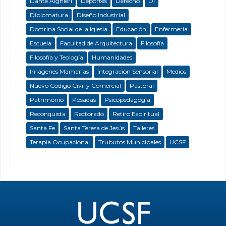
Dante Alghieri
Deportes
Derecho
DI
Diplomatura
Diseño Industrial
Doctrina Social de la Iglesia
Educación
Enfermeria
Escuela
Facultad de Arquitectura
Filosofía
Filosofía y Teología
Humanidades
Imágenes Mamarias
Integración Sensorial
Medios
Nuevo Código Civil y Comercial
Pastoral
Patrimonio
Posadas
Psicopedagogía
Reconquista
Rectorado
Retiro Espiritual
Santa Fe
Santa Teresa de Jesús
Talleres
Terapia Ocupacional
Trubutos Municipales
UCSF