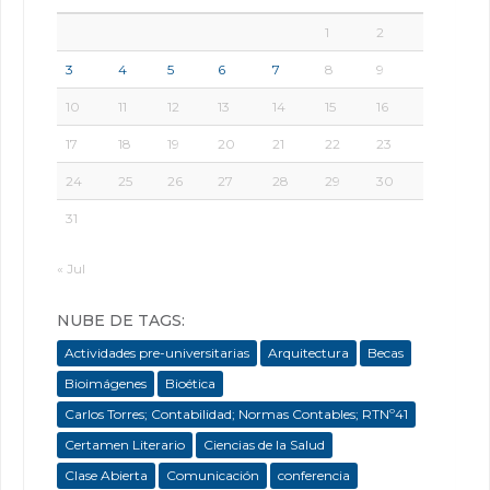
1
2
3
4
5
6
7
8
9
10
11
12
13
14
15
16
17
18
19
20
21
22
23
24
25
26
27
28
29
30
31
« Jul
NUBE DE TAGS:
Actividades pre-universitarias
Arquitectura
Becas
Bioimágenes
Bioética
Carlos Torres; Contabilidad; Normas Contables; RTNº41
Certamen Literario
Ciencias de la Salud
Clase Abierta
Comunicación
conferencia