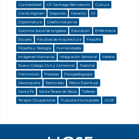
Contabilidad
CP Santiago Bernasconi
Cultura
Dante Alghieri
Deportes
Derecho
DI
Diplomatura
Diseño Industrial
Doctrina Social de la Iglesia
Educación
Enfermeria
Escuela
Facultad de Arquitectura
Filosofía
Filosofía y Teología
Humanidades
Imágenes Mamarias
Integración Sensorial
Medios
Nuevo Código Civil y Comercial
Pastoral
Patrimonio
Posadas
Psicopedagogía
Reconquista
Rectorado
Retiro Espiritual
Santa Fe
Santa Teresa de Jesús
Talleres
Terapia Ocupacional
Trubutos Municipales
UCSF