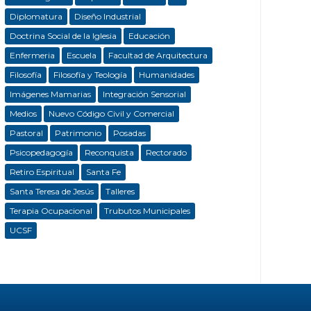
Diplomatura
Diseño Industrial
Doctrina Social de la Iglesia
Educación
Enfermeria
Escuela
Facultad de Arquitectura
Filosofía
Filosofía y Teología
Humanidades
Imágenes Mamarias
Integración Sensorial
Medios
Nuevo Código Civil y Comercial
Pastoral
Patrimonio
Posadas
Psicopedagogía
Reconquista
Rectorado
Retiro Espiritual
Santa Fe
Santa Teresa de Jesús
Talleres
Terapia Ocupacional
Trubutos Municipales
UCSF