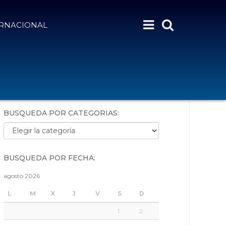
ERNACIONAL
BÚSQUEDA POR PALABRAS:
BÚSQUEDA POR CATEGORÍAS:
Búsqueda por categorías:
BÚSQUEDA POR FECHA:
agosto 2026
L
M
X
J
V
S
D
1
2