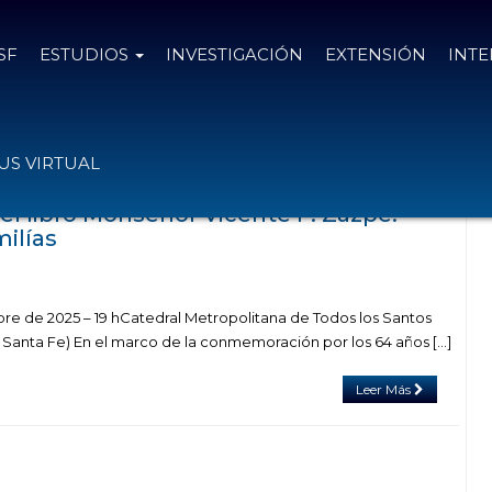
SF
ESTUDIOS
INVESTIGACIÓN
EXTENSIÓN
INT
das con el tag catedral
S VIRTUAL
el libro Monseñor Vicente F. Zazpe:
ilías
re de 2025 – 19 hCatedral Metropolitana de Todos los Santos
, Santa Fe) En el marco de la conmemoración por los 64 años […]
Leer Más