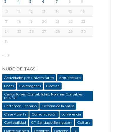
3
4
5
6
7
8
9
10
11
12
13
14
15
16
17
18
19
20
21
22
23
24
25
26
27
28
29
30
31
« Jul
NUBE DE TAGS:
Actividades pre-universitarias
Arquitectura
Becas
Bioimágenes
Bioética
Carlos Torres; Contabilidad; Normas Contables;
RTNº41
Certamen Literario
Ciencias de la Salud
Clase Abierta
Comunicación
conferencia
Contabilidad
CP Santiago Bernasconi
Cultura
Dante Alghieri
Deportes
Derecho
DI