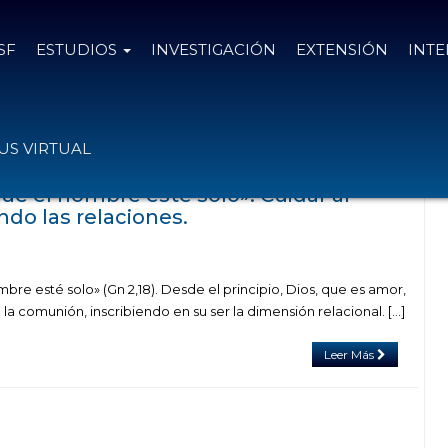
SF
ESTUDIOS
INVESTIGACIÓN
EXTENSIÓN
INT
con el tag ciclo de la vida
S VIRTUAL
ue el hombre esté solo». Cuidar al
do las relaciones.
re esté solo» (Gn 2,18). Desde el principio, Dios, que es amor,
la comunión, inscribiendo en su ser la dimensión relacional. […]
Leer Más