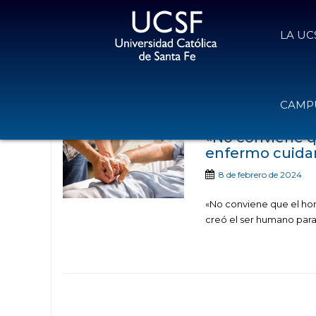
LA UC
Noticias publicadas 
CAMPU
«No conviene q
enfermo cuidan
8 de febrero de 2024
«No conviene que el homb
creó el ser humano para 