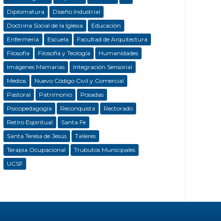
Diplomatura
Diseño Industrial
Doctrina Social de la Iglesia
Educación
Enfermeria
Escuela
Facultad de Arquitectura
Filosofía
Filosofía y Teología
Humanidades
Imágenes Mamarias
Integración Sensorial
Medios
Nuevo Código Civil y Comercial
Pastoral
Patrimonio
Posadas
Psicopedagogía
Reconquista
Rectorado
Retiro Espiritual
Santa Fe
Santa Teresa de Jesús
Talleres
Terapia Ocupacional
Trubutos Municipales
UCSF