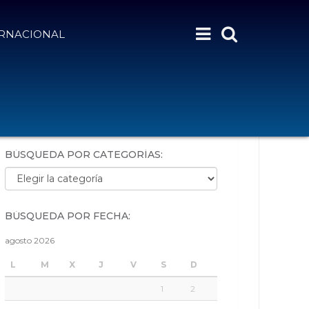
ERNACIONAL
BÚSQUEDA POR PALABRAS:
BÚSQUEDA POR CATEGORÍAS:
Búsqueda por categorías:
BÚSQUEDA POR FECHA:
agosto 2026
L
M
X
J
V
S
D
1
2