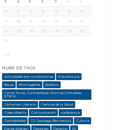
3
4
5
6
7
8
9
10
11
12
13
14
15
16
17
18
19
20
21
22
23
24
25
26
27
28
29
30
31
« Jul
NUBE DE TAGS:
Actividades pre-universitarias
Arquitectura
Becas
Bioimágenes
Bioética
Carlos Torres; Contabilidad; Normas Contables;
RTNº41
Certamen Literario
Ciencias de la Salud
Clase Abierta
Comunicación
conferencia
Contabilidad
CP Santiago Bernasconi
Cultura
Dante Alghieri
Deportes
Derecho
DI