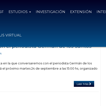
SF
ESTUDIOS
INVESTIGACIÓN
EXTENSIÓN
INT
adas con el tag clase
S VIRTUAL
on el periodista Germán de los Santos
24
rta en la que conversaremos con el periodista Germán de los
á el próximo martes 24 de septiembre a las 15:00 hs, organizado
Leer Más