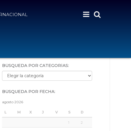
ERNACIONAL
BÚSQUEDA POR PALABRAS:
BÚSQUEDA POR CATEGORÍAS:
Búsqueda por categorías:
BÚSQUEDA POR FECHA:
agosto 2026
L
M
X
J
V
S
D
1
2