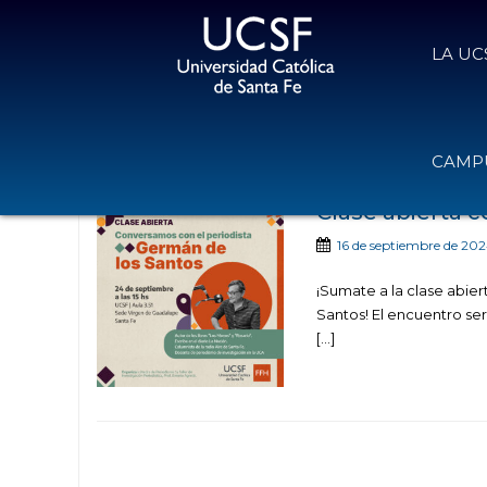
LA UC
Noticias public
CAMPU
Clase abierta c
16 de septiembre de 20
¡Sumate a la clase abie
Santos! El encuentro ser
[…]