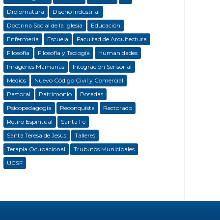
Diplomatura
Diseño Industrial
Doctrina Social de la Iglesia
Educación
Enfermeria
Escuela
Facultad de Arquitectura
Filosofía
Filosofía y Teología
Humanidades
Imágenes Mamarias
Integración Sensorial
Medios
Nuevo Código Civil y Comercial
Pastoral
Patrimonio
Posadas
Psicopedagogía
Reconquista
Rectorado
Retiro Espiritual
Santa Fe
Santa Teresa de Jesús
Talleres
Terapia Ocupacional
Trubutos Municipales
UCSF