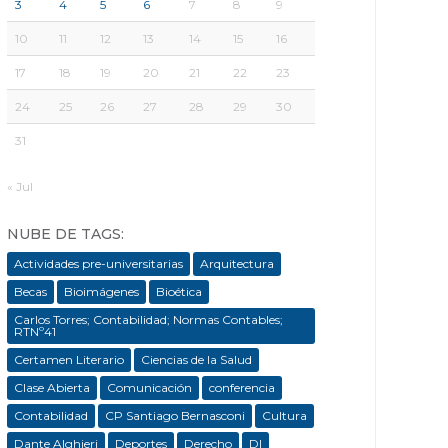
3
4
5
6
7
8
9
10
11
12
13
14
15
16
17
18
19
20
21
22
23
24
25
26
27
28
29
30
31
« Jul
NUBE DE TAGS:
Actividades pre-universitarias
Arquitectura
Becas
Bioimágenes
Bioética
Carlos Torres; Contabilidad; Normas Contables;
RTNº41
Certamen Literario
Ciencias de la Salud
Clase Abierta
Comunicación
conferencia
Contabilidad
CP Santiago Bernasconi
Cultura
Dante Alghieri
Deportes
Derecho
DI